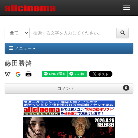
ナ
ビ
ゲ
ー
シ
ョ
ン
メニュー
藤田勝啓
0
コメント