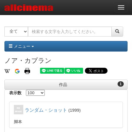
ナ
ビ
ゲ
ー
シ
ョ
ン
メニュー
ノア・カプラン
1
作品
表示数
ランダム・ショット
1999
脚本