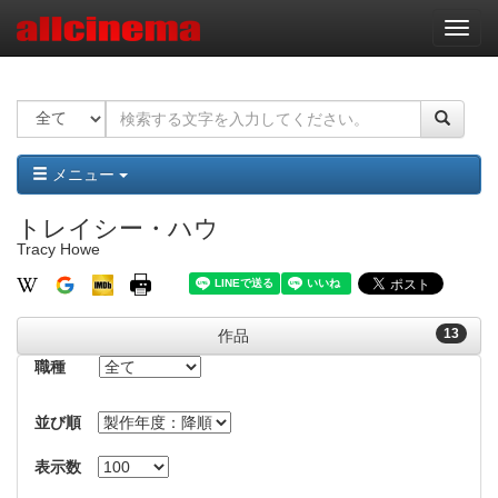
ナ
ビ
ゲ
ー
シ
ョ
ン
メニュー
トレイシー・ハウ
Tracy Howe
13
作品
職種
並び順
表示数