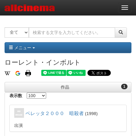
ナ
ビ
ゲ
ー
シ
ョ
ン
メニュー
ローレント・インボルト
1
作品
表示数
ベレッタ２０００ 暗殺者
1998
出演