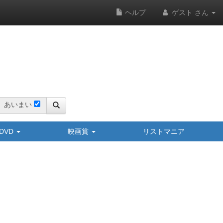
ヘルプ
ゲスト さん
あいまい
y/DVD
映画賞
リストマニア