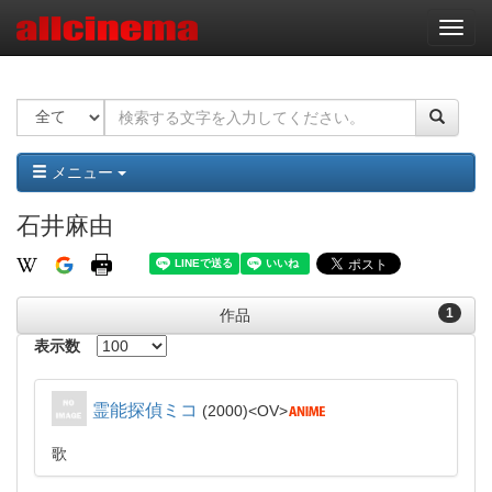
ナ
ビ
ゲ
ー
シ
ョ
ン
メニュー
石井麻由
1
作品
表示数
霊能探偵ミコ
2000
OV
歌