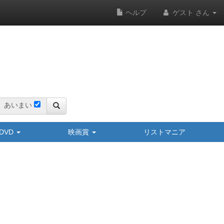
ヘルプ
ゲスト さん
あいまい
y/DVD
映画賞
リストマニア