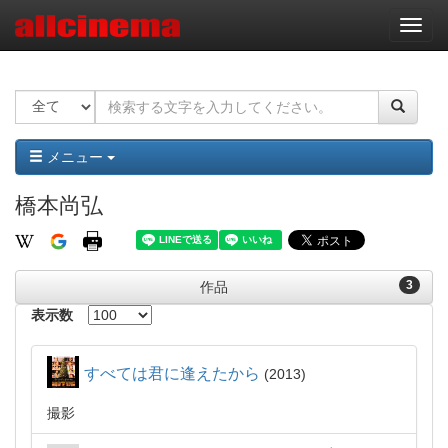
ナ
ビ
ゲ
ー
シ
ョ
ン
メニュー
橋本尚弘
3
作品
表示数
すべては君に逢えたから
2013
撮影