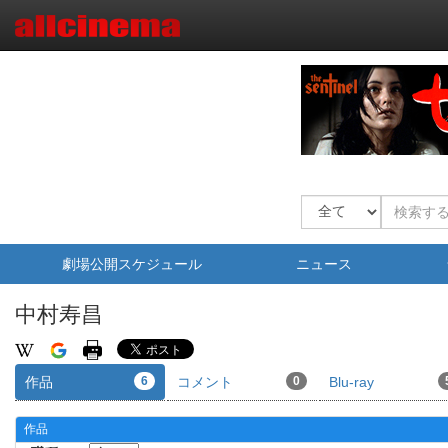
劇場公開スケジュール
ニュース
中村寿昌
作品
6
コメント
0
Blu-ray
作品