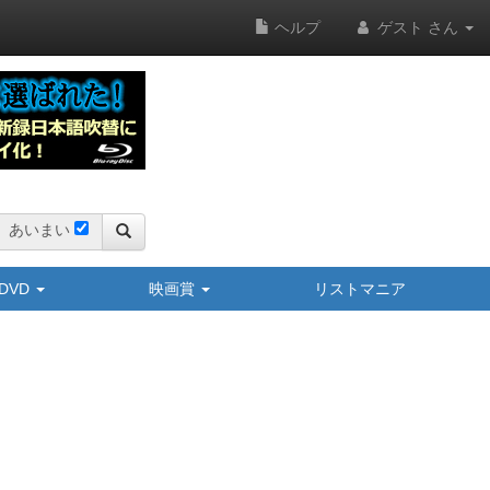
ヘルプ
ゲスト さん
あいまい
y/DVD
映画賞
リストマニア