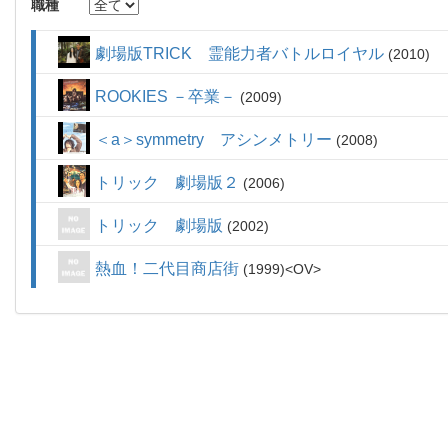
職種
劇場版TRICK 霊能力者バトルロイヤル
2010
ROOKIES －卒業－
2009
＜a＞symmetry アシンメトリー
2008
トリック 劇場版２
2006
トリック 劇場版
2002
熱血！二代目商店街
1999
OV