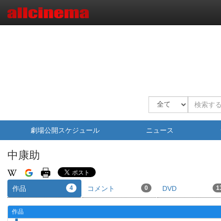
劇場公開スケジュール
ニュース
中康助
作品
4
コメント
0
DVD
1
作品