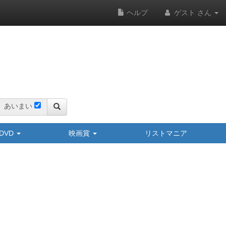
ヘルプ
ゲスト さん
あいまい
y/DVD
映画賞
リストマニア