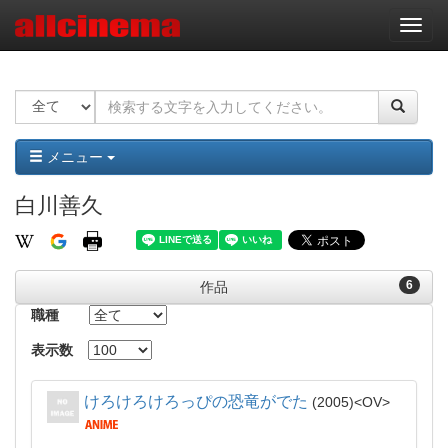
ナ
ビ
ゲ
ー
シ
ョ
ン
メニュー
白川善久
6
作品
職種
表示数
けろけろけろっぴの恐竜がでた
2005
OV