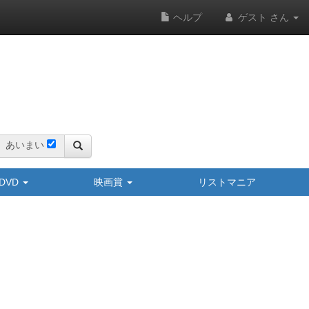
ヘルプ
ゲスト さん
あいまい
y/DVD
映画賞
リストマニア