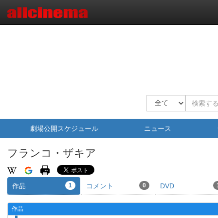
劇場公開スケジュール
ニュース
フランコ・ザキア
作品
1
コメント
0
DVD
作品