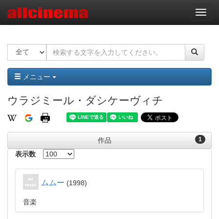
ナ
ビ
ゲ
ー
シ
ョ
ン
メニュー
ウラジミール・ダシケーヴィチ
1
作品
表示数
ムムー
1998
音楽