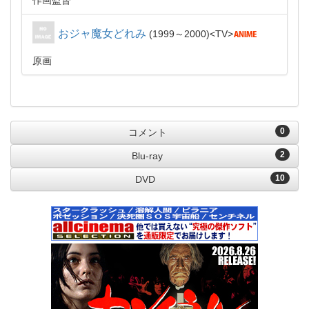
作画監督
おジャ魔女どれみ
1999～2000
TV
原画
0
コメント
2
Blu-ray
10
DVD