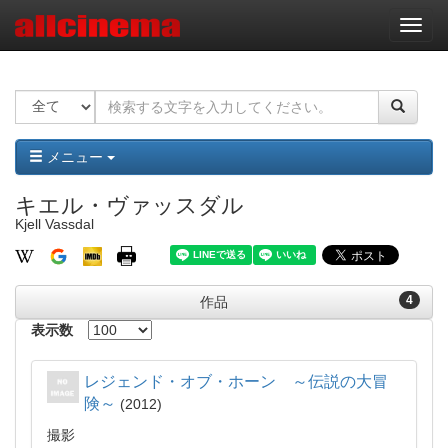
ナ
ビ
ゲ
ー
シ
ョ
ン
メニュー
キエル・ヴァッスダル
Kjell Vassdal
4
作品
表示数
レジェンド・オブ・ホーン ～伝説の大冒
険～
2012
撮影