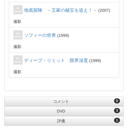
地底探険 －王家の秘宝を追え！－
2007
撮影
ソフィーの世界
1999
撮影
ディープ・リミット 限界深度
1999
撮影
0
コメント
3
DVD
1
評価