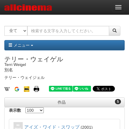
ナ
ビ
ゲ
ー
シ
ョ
ン
メニュー
テリー・ウェイゲル
Terri Weigel
別名
テリー・ウェイジェル
5
作品
表示数
アイズ・ワイド・スワップ
2001