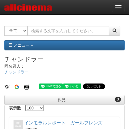
ナ
ビ
ゲ
ー
シ
ョ
ン
メニュー
チャンドラー
同名異人：
チャンドラー
3
作品
表示数
インモラルレポート ガールフレンズ