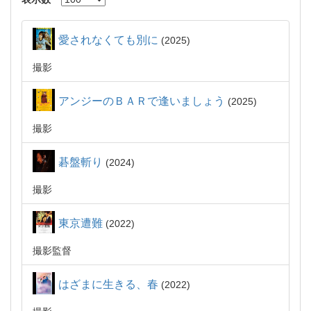
愛されなくても別に
2025
撮影
アンジーのＢＡＲで逢いましょう
2025
撮影
碁盤斬り
2024
撮影
東京遭難
2022
撮影監督
はざまに生きる、春
2022