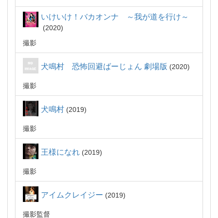
いけいけ！バカオンナ ～我が道を行け～
2020
撮影
犬鳴村 恐怖回避ばーじょん 劇場版
2020
撮影
犬鳴村
2019
撮影
王様になれ
2019
撮影
アイムクレイジー
2019
撮影監督