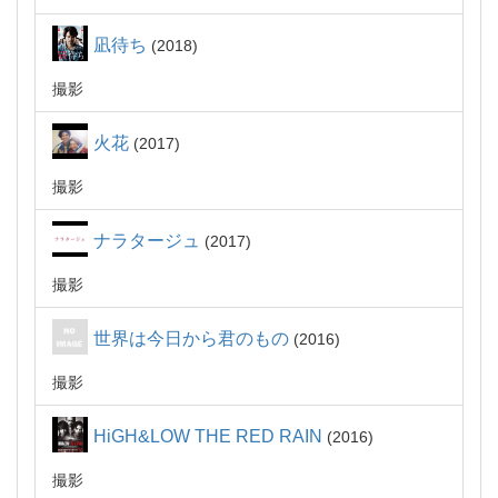
凪待ち
2018
撮影
火花
2017
撮影
ナラタージュ
2017
撮影
世界は今日から君のもの
2016
撮影
HiGH&LOW THE RED RAIN
2016
撮影