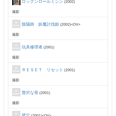
ロックンロールミシン
2002
撮影
陰陽師 妖魔討伐姫
2002
OV
撮影
玩具修理者
2001
撮影
ＲＥＳＥＴ リセット
2001
撮影
贅沢な骨
2001
撮影
壁穴
2001
OV