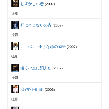
むずかしい恋
2007
撮影
死にぞこないの青
2007
撮影
Little DJ 小さな恋の物語
2007
撮影
遠くの空に消えた
2007
撮影
渋谷区円山町
2006
撮影