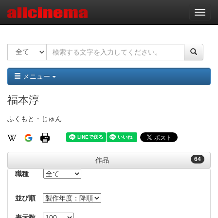
ナ
ビ
ゲ
ー
シ
ョ
ン
メニュー
福本淳
ふくもと・じゅん
64
作品
職種
並び順
表示数