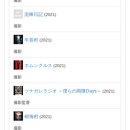
撮影
泥棒日記
2021
撮影
牛首村
2021
撮影
ホムンクルス
2021
撮影
ツナガレラジオ ～僕らの雨降Days～
2021
撮影監督
樹海村
2021
撮影