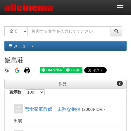
ナ
ビ
ゲ
ー
シ
ョ
ン
メニュー
飯島荘
2
作品
表示数
恋愛家庭教師 未熟な抱擁
2000
OV
出演