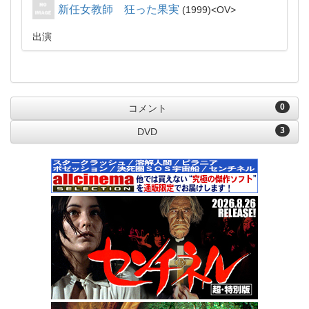
新任女教師 狂った果実
1999
OV
出演
0
コメント
3
DVD