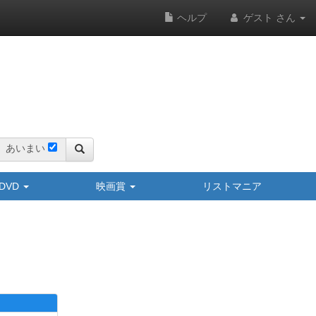
ヘルプ
ゲスト さん
あいまい
y/DVD
映画賞
リストマニア