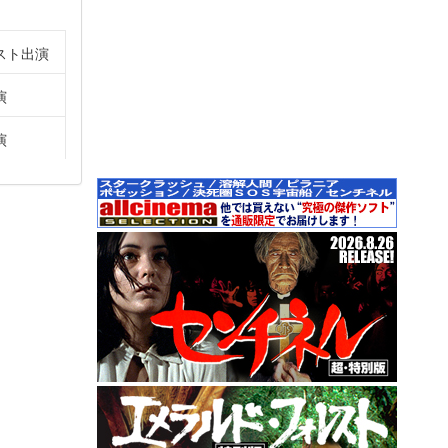
スト出演
演
演