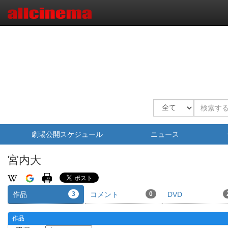
劇場公開スケジュール
ニュース
宮内大
作品
3
コメント
0
DVD
作品