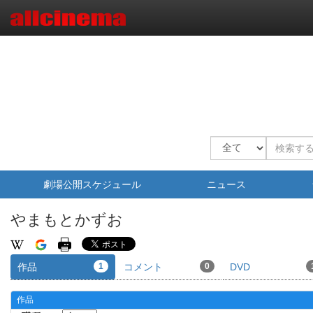
劇場公開スケジュール
ニュース
やまもとかずお
作品
1
コメント
0
DVD
作品