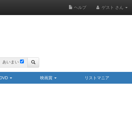
ヘルプ
ゲスト さん
あいまい
y/DVD
映画賞
リストマニア