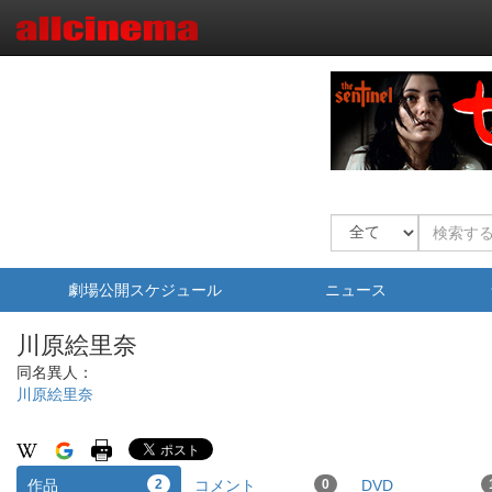
劇場公開スケジュール
ニュース
川原絵里奈
同名異人：
川原絵里奈
作品
2
コメント
0
DVD