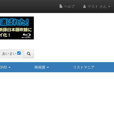
ヘルプ
ゲスト さん
あいまい
y/DVD
映画賞
リストマニア