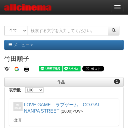
ナ
ビ
ゲ
ー
シ
ョ
ン
メニュー
竹田順子
1
作品
表示数
LOVE GAME ラブゲーム CO-GAL
NANPA STREET
2000
OV
出演