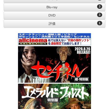
3
Blu-ray
3
DVD
1
評価