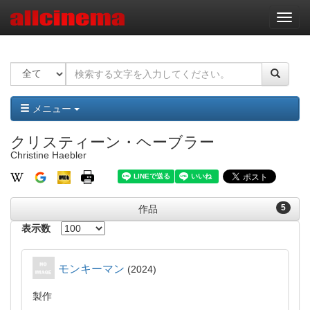
ナ
ビ
ゲ
ー
シ
ョ
ン
メニュー
クリスティーン・ヘーブラー
Christine Haebler
5
作品
表示数
モンキーマン
2024
製作