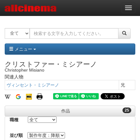
ナ
ビ
ゲ
ー
シ
ョ
ン
メニュー
クリストファー・ミシアーノ
Christopher Misiano
関連人物
ヴィンセント・ミシアーノ
兄
25
作品
職種
並び順