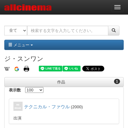
ナ
ビ
ゲ
ー
シ
ョ
ン
メニュー
ジ・スンワン
1
作品
表示数
テクニカル・ファウル
2000
出演