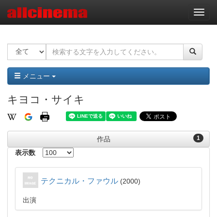
ナ
ビ
ゲ
ー
シ
ョ
ン
メニュー
キヨコ・サイキ
1
作品
表示数
テクニカル・ファウル
2000
出演