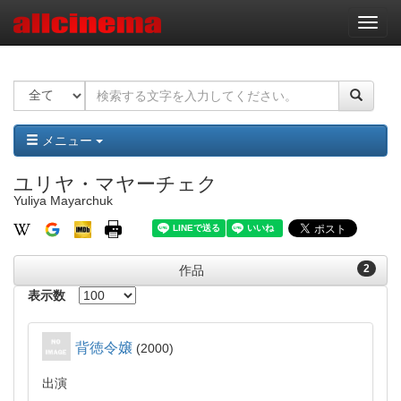
ナ
ビ
ゲ
ー
シ
ョ
ン
メニュー
ユリヤ・マヤーチェク
Yuliya Mayarchuk
2
作品
表示数
背徳令嬢
2000
出演