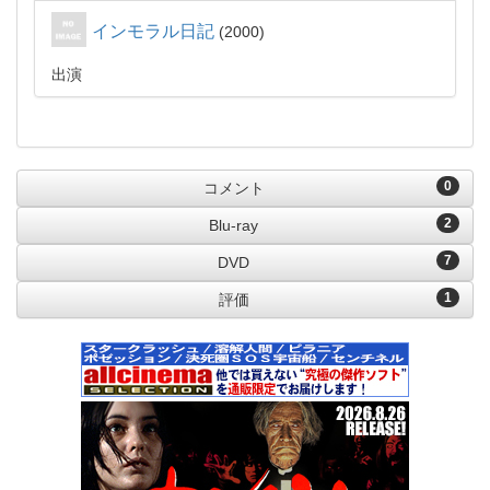
インモラル日記
2000
出演
0
コメント
2
Blu-ray
7
DVD
1
評価