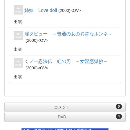
姉妹 Love doll
2000
OV
出演
淫タビュー ～普通の女の異常なホンネ～
2000
OV
出演
くノ一忍法伝 紅の刃 ～女淫恋獄抄～
2000
OV
出演
0
コメント
4
DVD