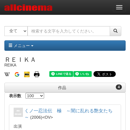
ナ
ビ
ゲ
ー
シ
ョ
ン
メニュー
ＲＥＩＫＡ
REIKA
4
作品
表示数
くノ一忍法伝 極 ～闇に乱れる艶女たち
～
2006
OV
出演