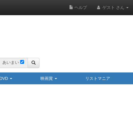
ヘルプ
ゲスト さん
あいまい
y/DVD
映画賞
リストマニア