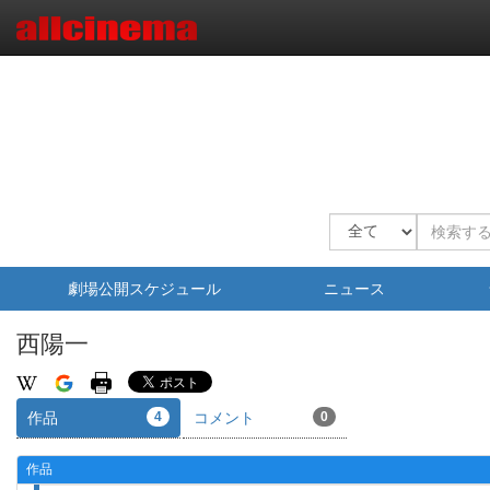
劇場公開スケジュール
ニュース
西陽一
作品
4
コメント
0
作品