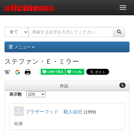
ナ
ビ
ゲ
ー
シ
ョ
ン
メニュー
ステファン・Ｅ・ミラー
1
作品
表示数
ブラザーフッド 殺人結社
1999
出演