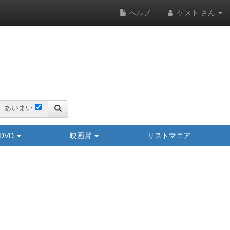
ヘルプ
ゲスト さん
あいまい
y/DVD
映画賞
リストマニア