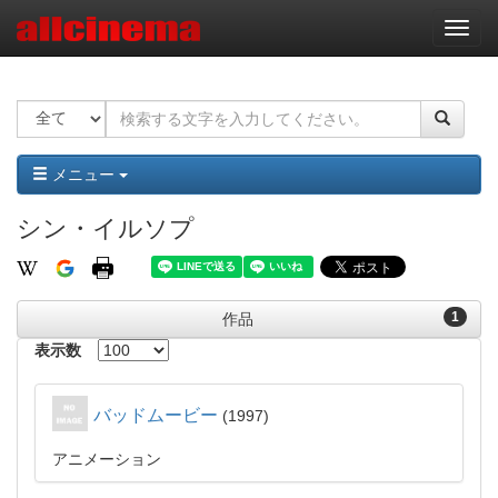
ナ
ビ
ゲ
ー
シ
ョ
ン
メニュー
シン・イルソプ
1
作品
表示数
バッドムービー
1997
アニメーション