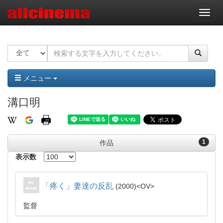
ナ
ビ
ゲ
ー
シ
ョ
ン
メニュー
溝口明
1
作品
表示数
「疼く」妻達の反乱
2000
OV
監督