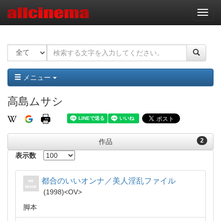
ナ
ビ
ゲ
ー
シ
ョ
ン
メニュー
高島ムサシ
2
作品
表示数
都合のいいオンナ／美人淫乱ファイル
1998
OV
脚本