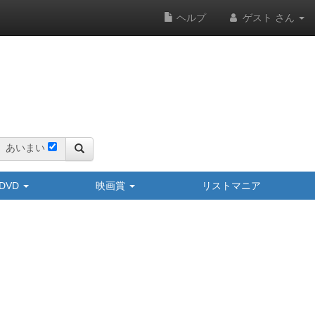
ヘルプ
ゲスト さん
あいまい
y/DVD
映画賞
リストマニア