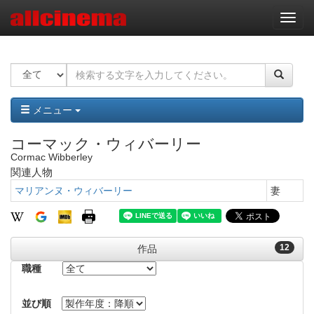
ナ
ビ
ゲ
ー
シ
ョ
ン
メニュー
コーマック・ウィバーリー
Cormac Wibberley
関連人物
マリアンヌ・ウィバーリー
妻
12
作品
職種
並び順