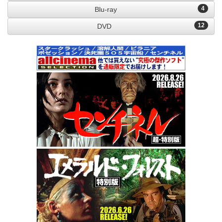
4
Blu-ray
12
DVD