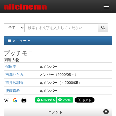
ナ
ビ
ゲ
ー
シ
ョ
ン
メニュー
プッチモニ
関連人物
保田圭
元メンバー
吉澤ひとみ
メンバー（2000/05～）
市井紗耶香
元メンバー（～2000/05）
後藤真希
元メンバー
0
コメント