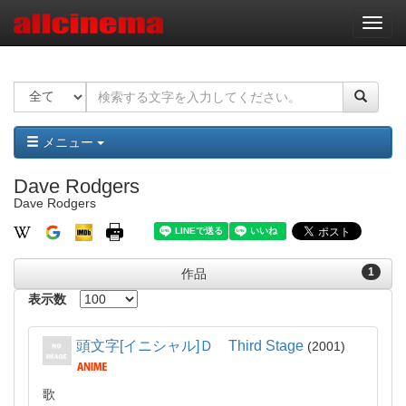
ナ
ビ
ゲ
ー
シ
ョ
ン
メニュー
Dave Rodgers
Dave Rodgers
1
作品
表示数
頭文字[イニシャル]Ｄ Third Stage
2001
歌