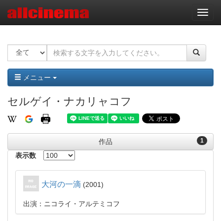
ナ
ビ
ゲ
ー
シ
ョ
ン
メニュー
セルゲイ・ナカリャコフ
1
作品
表示数
大河の一滴
2001
出演：ニコライ・アルテミコフ