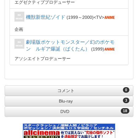
エグゼクティブプロデューサー
機獣新世紀ゾイド
1999～2000
TV
企画
劇場版ポケットモンスター／幻のポケモ
ン ルギア爆誕（ばくたん）
1999
アソシエイトプロデューサー
0
コメント
3
Blu-ray
18
DVD