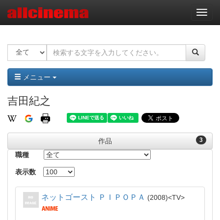
ナ
ビ
ゲ
ー
シ
ョ
ン
メニュー
吉田紀之
3
作品
職種
表示数
ネットゴースト ＰＩＰＯＰＡ
2008
TV