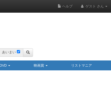
ヘルプ
ゲスト さん
あいまい
y/DVD
映画賞
リストマニア