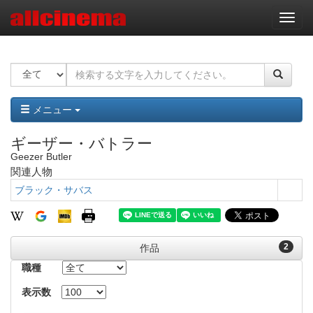
ナ
ビ
ゲ
ー
シ
ョ
ン
メニュー
ギーザー・バトラー
Geezer Butler
関連人物
ブラック・サバス
2
作品
職種
表示数