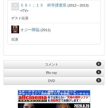
ＣＳＩ：１３ 科学捜査班
2012～2013
TV
ゲスト出演
オジー降臨
2011
出演
0
コメント
1
Blu-ray
5
DVD