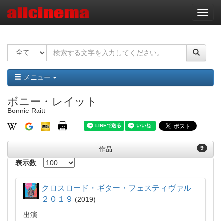
ナ
ビ
ゲ
ー
シ
ョ
ン
メニュー
ボニー・レイット
Bonnie Raitt
9
作品
表示数
クロスロード・ギター・フェスティヴァル
２０１９
2019
出演