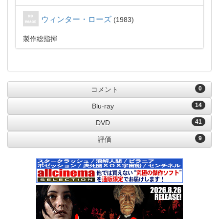
ウィンター・ローズ
1983
製作総指揮
0
コメント
14
Blu-ray
41
DVD
9
評価