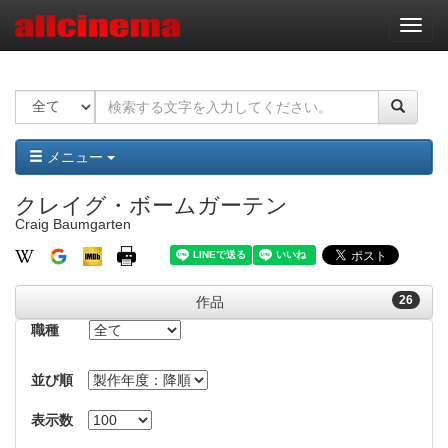
ナ
ビ
ゲ
ー
シ
ョ
ン
メニュー
クレイグ・ボームガーテン
Craig Baumgarten
26
作品
職種
並び順
表示数