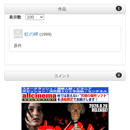
1
作品
表示数
虹の岬
1999
原作
0
コメント