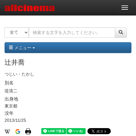
ナ
ビ
ゲ
ー
シ
ョ
ン
メニュー
辻井喬
つじい・たかし
別名
堤清二
出身地
東京都
没年
2013/11/25