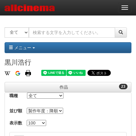
ナ
ビ
ゲ
ー
シ
ョ
ン
メニュー
黒川浩行
23
作品
職種
並び順
表示数