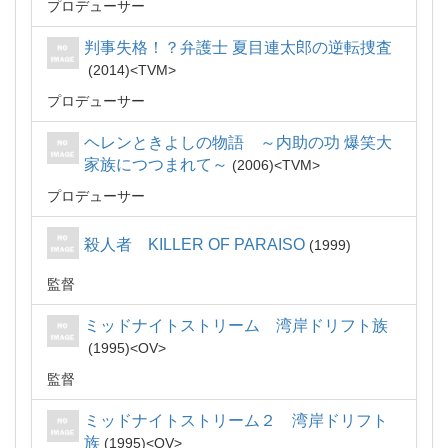
プロデューサー
判事失格！？弁護士 夏目連太郎の逆転捜査
2014
TVM
プロデューサー
ヘレンときよしの物語 ～内助の功 爆笑大
家族につつまれて～
2006
TVM
プロデューサー
殺人者 KILLER OF PARAISO
1999
監督
ミッドナイトストリーム 湾岸ドリフト族
1995
OV
監督
ミッドナイトストリーム２ 湾岸ドリフト
族
1995
OV