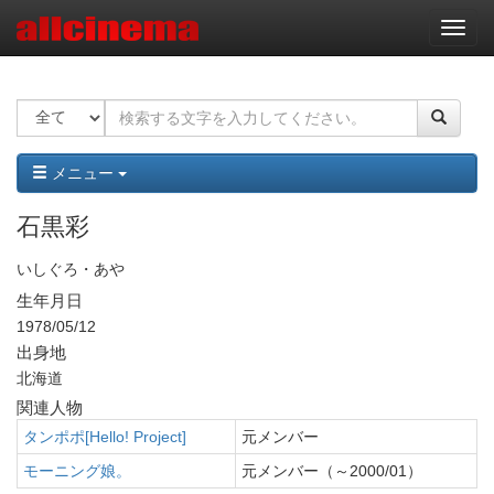
ナ
ビ
ゲ
ー
シ
ョ
ン
メニュー
石黒彩
いしぐろ・あや
生年月日
1978/05/12
出身地
北海道
関連人物
タンポポ[Hello! Project]
元メンバー
モーニング娘。
元メンバー（～2000/01）