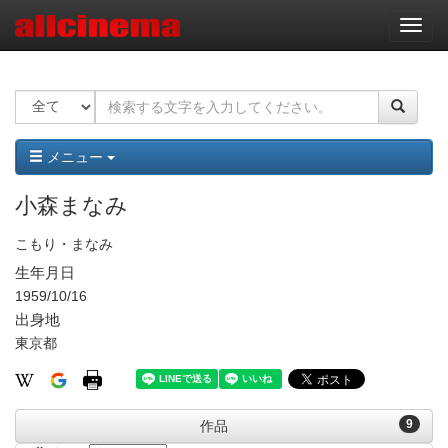
ナ
ビ
ゲ
ー
シ
ョ
ン
メニュー
小森まなみ
こもり・まなみ
生年月日
1959/10/16
出身地
東京都
9
作品