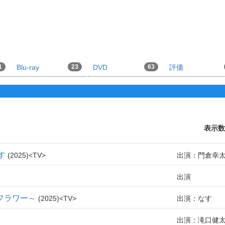
1
Blu-ray
23
DVD
63
評価
表示数
す
2025
TV
出演：門倉幸
出演
フラワー～
2025
TV
出演：なす
出演：滝口健