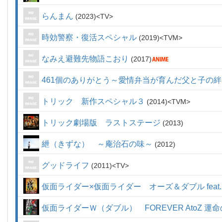
らんまん
2023
TV
時効警察・復活スペシャル
2019
TVM
なみえ避難先物語こおり
2017
461個のありがとう～愛情弁当が育んだ父と子の絆
トリック 新作スペシャル３
2014
TVM
トリック劇場版 ラストステージ
2013
紲（きずな） ～庵治石の味～
2012
グッドライフ
2011
TV
仮面ライダー×仮面ライダー オーズ＆ダブル feat.
仮面ライダーＷ（ダブル） FOREVER AtoZ 