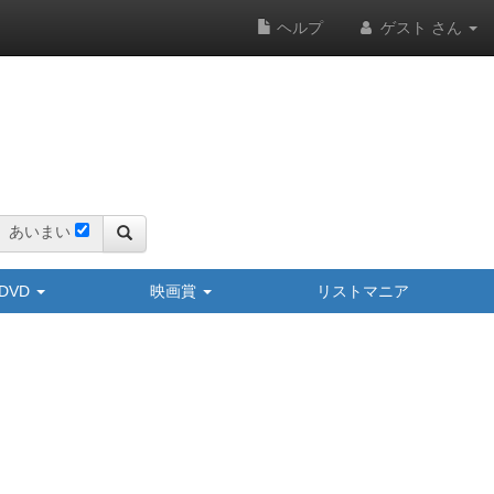
ヘルプ
ゲスト さん
あいまい
y/DVD
映画賞
リストマニア