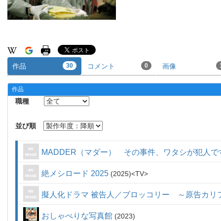
作品
30
コメント
0
画像
作品
職種
並び順
MADDER（マダー） その事件、ワタシが犯人で
絶メシロード 2025
2025
TV
擬人化ドラマ 被告人／ブロッコリー ～原告カリ
おしゃべりな写真館
2023